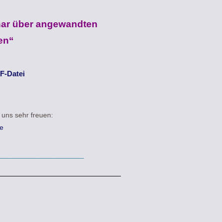
inar über angewandten
en“
F-Datei
 uns sehr freuen:
e
________________