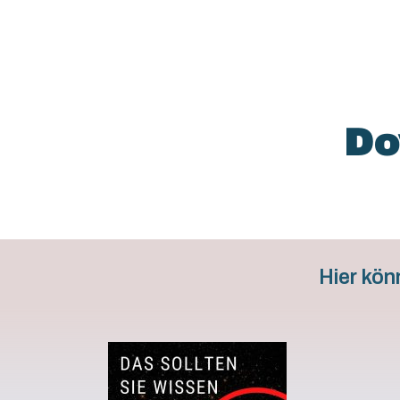
Do
Hier kön